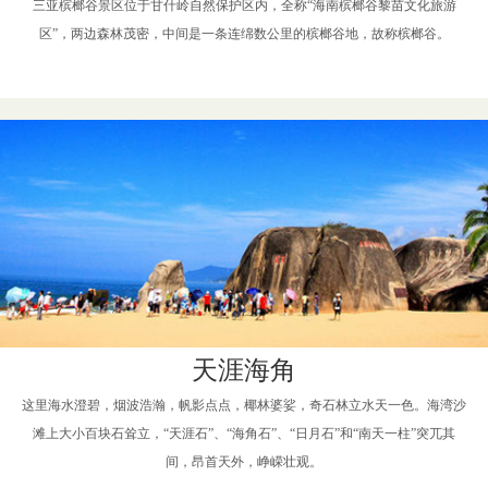
三亚槟榔谷景区位于甘什岭自然保护区内，全称“海南槟榔谷黎苗文化旅游
区”，两边森林茂密，中间是一条连绵数公里的槟榔谷地，故称槟榔谷。
天涯海角
这里海水澄碧，烟波浩瀚，帆影点点，椰林婆娑，奇石林立水天一色。海湾沙
滩上大小百块石耸立，“天涯石”、“海角石”、“日月石”和“南天一柱”突兀其
间，昂首天外，峥嵘壮观。