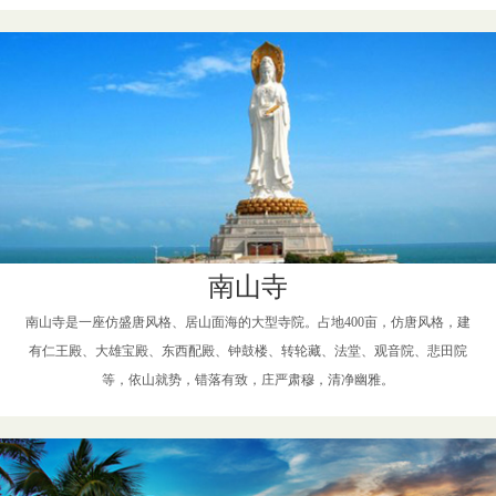
南山寺
南山寺是一座仿盛唐风格、居山面海的大型寺院。占地400亩，仿唐风格，建
有仁王殿、大雄宝殿、东西配殿、钟鼓楼、转轮藏、法堂、观音院、悲田院
等，依山就势，错落有致，庄严肃穆，清净幽雅。