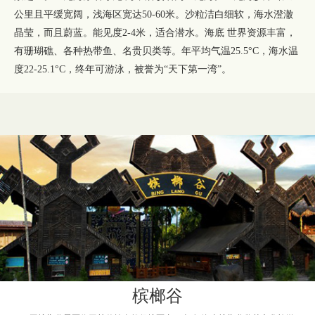
公里且平缓宽阔，浅海区宽达50-60米。沙粒洁白细软，海水澄澈
晶莹，而且蔚蓝。能见度2-4米，适合潜水。海底 世界资源丰富，
有珊瑚礁、各种热带鱼、名贵贝类等。年平均气温25.5°C，海水温
度22-25.1°C，终年可游泳，被誉为“天下第一湾”。
槟榔谷