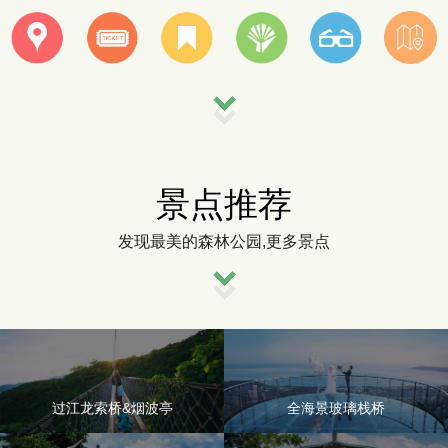
2026-04-01 | 【组图】三亚景区开展“关爱员工健康，中医就诊活动”
亚龙湾人间天堂鸟巢度假村
世界顶级山地森林度假村
景点推荐
发现最美的森林公园,更多景点
过江龙索桥&烟波亭
全海景玻璃栈桥