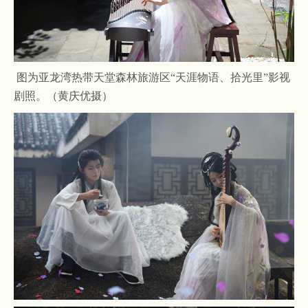
图为亚龙湾热带天堂森林旅游区“天涯物语、拾光里”影视
剧照。（黄庆优摄）