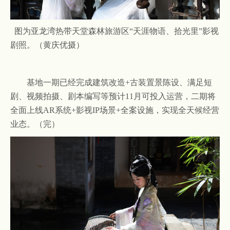
图为亚龙湾热带天堂森林旅游区“天涯物语、拾光里”影视
剧照。（黄庆优摄）
基地一期已经完成建筑改造
+古装置景陈设、满足短
剧、视频拍摄、剧本编写等预计11月可投入运营，二期将
全面上线AR系统+影视IP场景+全案设施
，实现全天候经营
业态。（完）