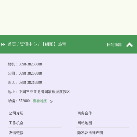
首页
/
资讯中心
/ 【组图】热带
回到顶部
森林旅游区“天涯物语、拾光
总机：0898-38238888
公园：0898-38238888
里”影视拍摄基地试营业
酒店：0898-38219999
地址：中国三亚亚龙湾国家旅游度假区
邮编：572000
查看地图
公司介绍
商务合作
工作机会
网站地图
友情链接
隐私及法律声明