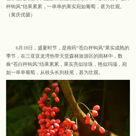
秤钩风”结果累累，一串串的果实宛如葡萄，甚为壮观。
（黄庆优摄）
6月18日，盛夏时节，是南药“苍白秤钩风”果实成熟的
季节，在三亚亚龙湾热带天堂森林旅游区的雨林中，数
株
“苍白秤钩风”
结果累累，果实亮似珍珠，艳似玛瑙，宛
如一串串葡萄，从枝头长到枝尾，甚为壮观。