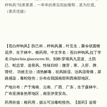
秤钩风”结果累累，一串串的果实宛如葡萄，甚为壮观。
（黄庆优摄）
【苍白秤钩风】
防己科
，
秤钩风属
，叶互生，聚伞状圆锥
花序。生于林中。根药用。中文学名：苍白秤钩风
,拉丁学
名:Diploclisia glaucescens Bl。别称:穿墙风九层皮、土防
已、蛇总管、
追骨风
。性味归经：微苦，寒。入肝、脾、
肾经。
功效主治：
清热解毒
，祛风除湿。治风湿骨痛，尿
路感染，毒蛇咬伤；分布在我国南部和西南部地区。
产地分布：产于海南、云南、广西、广东，生于森林中。
广布亚洲各热带地区，南至
伊里安岛
。
药用价值：根药用，据云可治毒蛇咬伤。【苗药】追骨