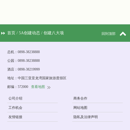
首页
/
5A创建动态
/ 创建八大项
回到顶部
概括
总机：0898-38238888
公园：0898-38238888
酒店：0898-38219999
地址：中国三亚亚龙湾国家旅游度假区
邮编：572000
查看地图
公司介绍
商务合作
工作机会
网站地图
友情链接
隐私及法律声明